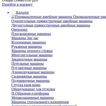
Общая сумма:
0,00 руб
Перейти в корзину
Каталог
Промышленные шв
Одноигольные прямострочные швейные машины
Двухиголные прямострочные швейные машины
Оверлоки
Плоскошовные машины
Машины Зиг-заг
Колонковые машины
Рукавные машины
Машины цепного стежка
Многоигольные машины
Закрепочные машины
Петельные машины
Пуговичные машины
Длиннорукавные машины
Скорняжные машины
Подшивочные машины
Спуска края кожи
Оборудование для отделки
П-Образная платформа
Мешкозашивные машины
Машины специального назначения