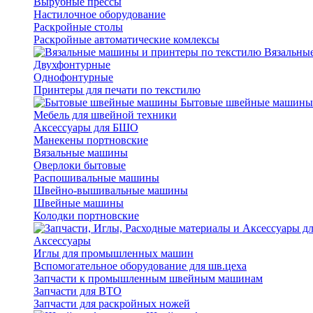
Вырубные прессы
Настилочное оборудование
Раскройные столы
Раскройные автоматические комлексы
Вязальные
Двухфонтурные
Однофонтурные
Принтеры для печати по текстилю
Бытовые швейные машины
Мебель для швейной техники
Аксессуары для БШО
Манекены портновские
Вязальные машины
Оверлоки бытовые
Распошивальные машины
Швейно-вышивальные машины
Швейные машины
Колодки портновские
Аксессуары
Иглы для промышленных машин
Вспомогательное оборудование для шв.цеха
Запчасти к промышленным швейным машинам
Запчасти для ВТО
Запчасти для раскройных ножей