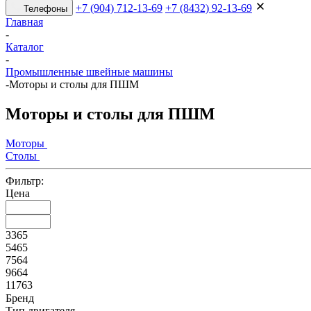
+7 (904) 712-13-69
+7 (8432) 92-13-69
Телефоны
Главная
-
Каталог
-
Промышленные швейные машины
-
Моторы и столы для ПШМ
Моторы и столы для ПШМ
Моторы
Столы
Фильтр:
Цена
3365
5465
7564
9664
11763
Бренд
Тип двигателя