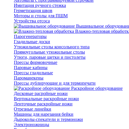
Автоматы с программируемой строчкой
Имитация ручного стежка
Герметизация швов
Моторы и столы для ПШМ
Устройства отсоса
Вышивальное оборудован
Влажно-тепловая обработк
Парогенераторы
Гладильные доски
Утюжильные столы консольного типа
Прямоугольные утюжильные столы
Утюги, паровые щетки и пистолеты
Прессы формовочные
Паровые кабины
Прессы гладильные
Пароманекены
Прессы дублирующие и для термопечати
Раскройное оборудование
Дисковые расройные ножи
Вертикальные раскройные ножи
Ленточные раскройные ножи
Отрезные линейки
Машины для нарезания бейки
Дыроколы-спекатели и термоножи
Электроножницы