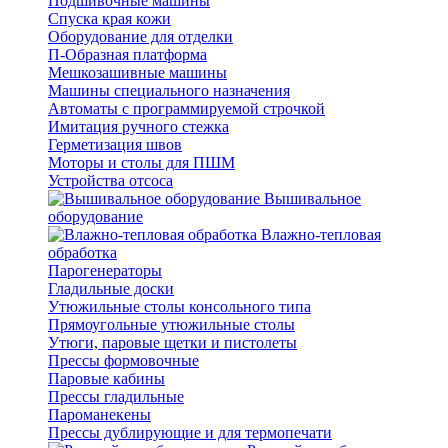
Подшивочные машины
Спуска края кожи
Оборудование для отделки
П-Образная платформа
Мешкозашивные машины
Машины специального назначения
Автоматы с программируемой строчкой
Имитация ручного стежка
Герметизация швов
Моторы и столы для ПШМ
Устройства отсоса
Вышивальное
оборудование
Влажно-тепловая
обработка
Парогенераторы
Гладильные доски
Утюжильные столы консольного типа
Прямоугольные утюжильные столы
Утюги, паровые щетки и пистолеты
Прессы формовочные
Паровые кабины
Прессы гладильные
Пароманекены
Прессы дублирующие и для термопечати