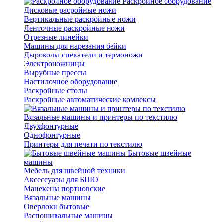
Раскройное оборудование
Дисковые расройные ножи
Вертикальные раскройные ножи
Ленточные раскройные ножи
Отрезные линейки
Машины для нарезания бейки
Дыроколы-спекатели и термоножи
Электроножницы
Вырубные прессы
Настилочное оборудование
Раскройные столы
Раскройные автоматические комлексы
Вязальные машины и принтеры по текстилю
Двухфонтурные
Однофонтурные
Принтеры для печати по текстилю
Бытовые швейные
машины
Мебель для швейной техники
Аксессуары для БШО
Манекены портновские
Вязальные машины
Оверлоки бытовые
Распошивальные машины