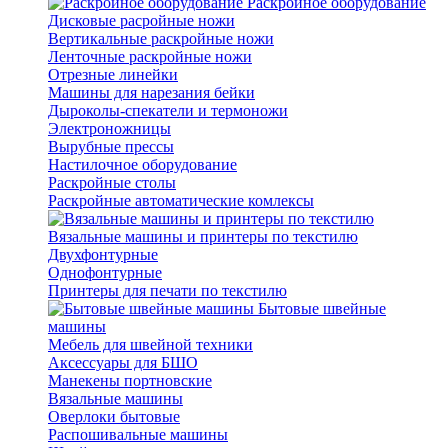
Раскройное оборудование
Дисковые расройные ножи
Вертикальные раскройные ножи
Ленточные раскройные ножи
Отрезные линейки
Машины для нарезания бейки
Дыроколы-спекатели и термоножи
Электроножницы
Вырубные прессы
Настилочное оборудование
Раскройные столы
Раскройные автоматические комлексы
Вязальные машины и принтеры по текстилю
Двухфонтурные
Однофонтурные
Принтеры для печати по текстилю
Бытовые швейные
машины
Мебель для швейной техники
Аксессуары для БШО
Манекены портновские
Вязальные машины
Оверлоки бытовые
Распошивальные машины