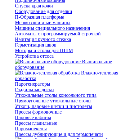
Подшивочные машины
Спуска края кожи
Оборудование для отделки
П-Образная платформа
Мешкозашивные машины
Машины специального назначения
Автоматы с программируемой строчкой
Имитация ручного стежка
Герметизация швов
Моторы и столы для ПШМ
Устройства отсоса
Вышивальное
оборудование
Влажно-тепловая
обработка
Парогенераторы
Гладильные доски
Утюжильные столы консольного типа
Прямоугольные утюжильные столы
Утюги, паровые щетки и пистолеты
Прессы формовочные
Паровые кабины
Прессы гладильные
Пароманекены
Прессы дублирующие и для термопечати