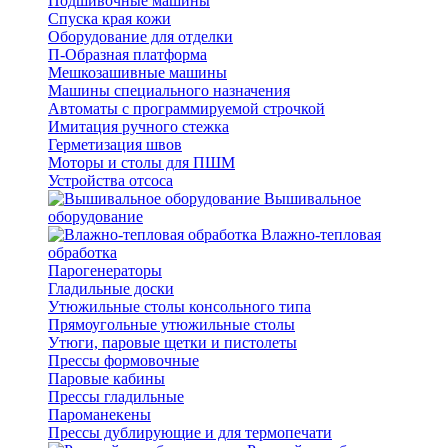
Подшивочные машины
Спуска края кожи
Оборудование для отделки
П-Образная платформа
Мешкозашивные машины
Машины специального назначения
Автоматы с программируемой строчкой
Имитация ручного стежка
Герметизация швов
Моторы и столы для ПШМ
Устройства отсоса
Вышивальное
оборудование
Влажно-тепловая
обработка
Парогенераторы
Гладильные доски
Утюжильные столы консольного типа
Прямоугольные утюжильные столы
Утюги, паровые щетки и пистолеты
Прессы формовочные
Паровые кабины
Прессы гладильные
Пароманекены
Прессы дублирующие и для термопечати