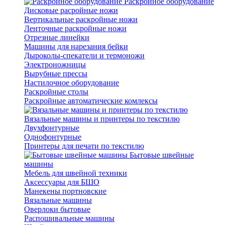
Раскройное оборудование
Дисковые расройные ножи
Вертикальные раскройные ножи
Ленточные раскройные ножи
Отрезные линейки
Машины для нарезания бейки
Дыроколы-спекатели и термоножи
Электроножницы
Вырубные прессы
Настилочное оборудование
Раскройные столы
Раскройные автоматические комлексы
Вязальные машины и принтеры по текстилю
Двухфонтурные
Однофонтурные
Принтеры для печати по текстилю
Бытовые швейные
машины
Мебель для швейной техники
Аксессуары для БШО
Манекены портновские
Вязальные машины
Оверлоки бытовые
Распошивальные машины