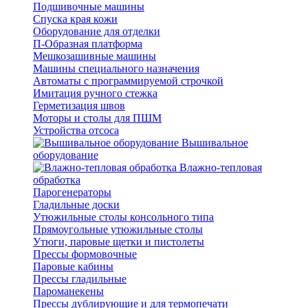
Подшивочные машины
Спуска края кожи
Оборудование для отделки
П-Образная платформа
Мешкозашивные машины
Машины специального назначения
Автоматы с программируемой строчкой
Имитация ручного стежка
Герметизация швов
Моторы и столы для ПШМ
Устройства отсоса
Вышивальное
оборудование
Влажно-тепловая
обработка
Парогенераторы
Гладильные доски
Утюжильные столы консольного типа
Прямоугольные утюжильные столы
Утюги, паровые щетки и пистолеты
Прессы формовочные
Паровые кабины
Прессы гладильные
Пароманекены
Прессы дублирующие и для термопечати