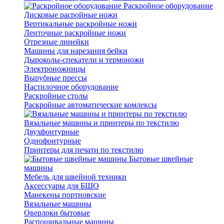
Раскройное оборудование
Дисковые расройные ножи
Вертикальные раскройные ножи
Ленточные раскройные ножи
Отрезные линейки
Машины для нарезания бейки
Дыроколы-спекатели и термоножи
Электроножницы
Вырубные прессы
Настилочное оборудование
Раскройные столы
Раскройные автоматические комлексы
Вязальные машины и принтеры по текстилю
Двухфонтурные
Однофонтурные
Принтеры для печати по текстилю
Бытовые швейные
машины
Мебель для швейной техники
Аксессуары для БШО
Манекены портновские
Вязальные машины
Оверлоки бытовые
Распошивальные машины