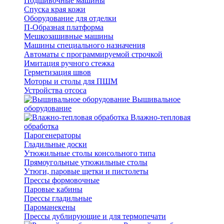
Подшивочные машины
Спуска края кожи
Оборудование для отделки
П-Образная платформа
Мешкозашивные машины
Машины специального назначения
Автоматы с программируемой строчкой
Имитация ручного стежка
Герметизация швов
Моторы и столы для ПШМ
Устройства отсоса
Вышивальное
оборудование
Влажно-тепловая
обработка
Парогенераторы
Гладильные доски
Утюжильные столы консольного типа
Прямоугольные утюжильные столы
Утюги, паровые щетки и пистолеты
Прессы формовочные
Паровые кабины
Прессы гладильные
Пароманекены
Прессы дублирующие и для термопечати