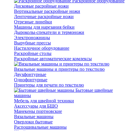
Раскройное оборудование
Дисковые расройные ножи
Вертикальные раскройные ножи
Ленточные раскройные ножи
Отрезные линейки
Машины для нарезания бейки
Дыроколы-спекатели и термоножи
Электроножницы
Вырубные прессы
Настилочное оборудование
Раскройные столы
Раскройные автоматические комлексы
Вязальные машины и принтеры по текстилю
Двухфонтурные
Однофонтурные
Принтеры для печати по текстилю
Бытовые швейные
машины
Мебель для швейной техники
Аксессуары для БШО
Манекены портновские
Вязальные машины
Оверлоки бытовые
Распошивальные машины