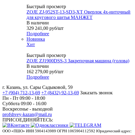
Быстрый просмотр
ZOJE ZJ-952ST-13-SD3-XT Оверлок 4х-ниточный
для кругового шитья МАНЖЕТ
В наличии
329 241,00
руб
/шт
Подробнее
Новинка
Хит
Быстрый просмотр
ZOJE ZJ1900DSS-3 Закрепочная машина (голова)
В наличии
162 279,00
руб
/шт
Подробнее
г. Казань, ул. Сары Садыковой, 59
+7 (904) 712-13-69
+7 (8432) 92-13-69
Заказать звонок
Пн - Пт 09:00 - 18:00
Суббота 09:00 - 16:00
Воскресенье - выходной
profshvey-kazan@mail.ru
ПРИСОЕДИНЯЙТЕСЬ:
ООО «ПШО»
ИНН 5904143989
ОГРН 1065904112592
Юридический адрес: