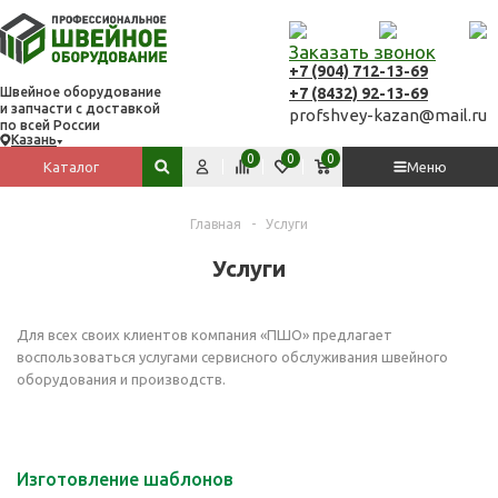
Заказать звонок
+7 (904) 712-13-69
+7 (8432) 92-13-69
Швейное оборудование
и запчасти с доставкой
profshvey-kazan@mail.ru
по всей России
Казань
Вход
Сравнить
Избранное
Корзина
0
0
0
Каталог
Меню
Поиск по сайту
Главная
-
Услуги
Услуги
Для всех своих клиентов компания «
ПШО
» предлагает
воспользоваться услугами сервисного обслуживания швейного
оборудования и производств.
Изготовление шаблонов