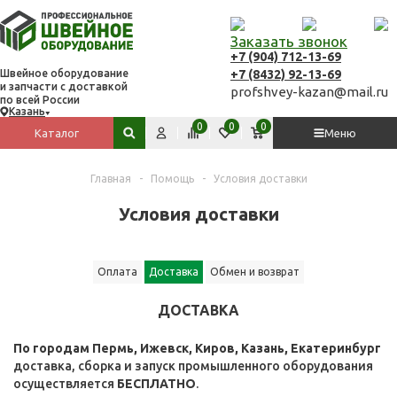
Заказать звонок
+7 (904) 712-13-69
+7 (8432) 92-13-69
Швейное оборудование
и запчасти с доставкой
profshvey-kazan@mail.ru
по всей России
Казань
Вход
Сравнить
Избранное
Корзина
0
0
0
Каталог
Меню
Поиск по сайту
Главная
-
Помощь
-
Условия доставки
Условия доставки
Оплата
Доставка
Обмен и возврат
ДОСТАВКА
По городам Пермь, Ижевск, Киров, Казань, Екатеринбург
доставка, сборка и запуск промышленного оборудования
осуществляется
БЕСПЛАТНО
.