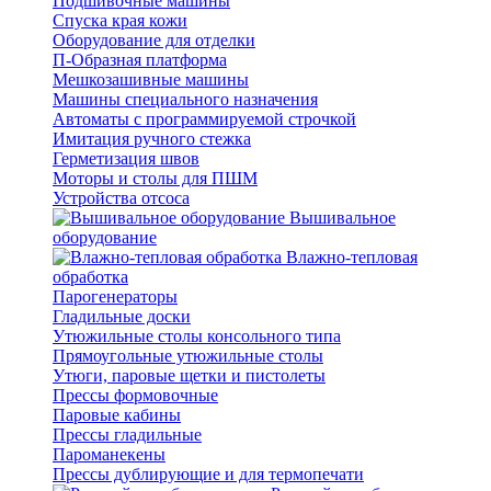
Подшивочные машины
Спуска края кожи
Оборудование для отделки
П-Образная платформа
Мешкозашивные машины
Машины специального назначения
Автоматы с программируемой строчкой
Имитация ручного стежка
Герметизация швов
Моторы и столы для ПШМ
Устройства отсоса
Вышивальное
оборудование
Влажно-тепловая
обработка
Парогенераторы
Гладильные доски
Утюжильные столы консольного типа
Прямоугольные утюжильные столы
Утюги, паровые щетки и пистолеты
Прессы формовочные
Паровые кабины
Прессы гладильные
Пароманекены
Прессы дублирующие и для термопечати