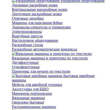
Раскройное оборудование
Дисковые расройные ножи
Вертикальные раскройные ножи
Ленточные раскройные ножи
Отрезные линейки
Машины для нарезания бейки
Дыроколы-спекатели и термоножи
Электроножницы
Вырубные прессы
Настилочное оборудование
Раскройные столы
Раскройные автоматические комлексы
Вязальные машины и принтеры по текстилю
Двухфонтурные
Однофонтурные
Принтеры для печати по текстилю
Бытовые швейные
машины
Мебель для швейной техники
Аксессуары для БШО
Манекены портновские
Вязальные машины
Оверлоки бытовые
Распошивальные машины