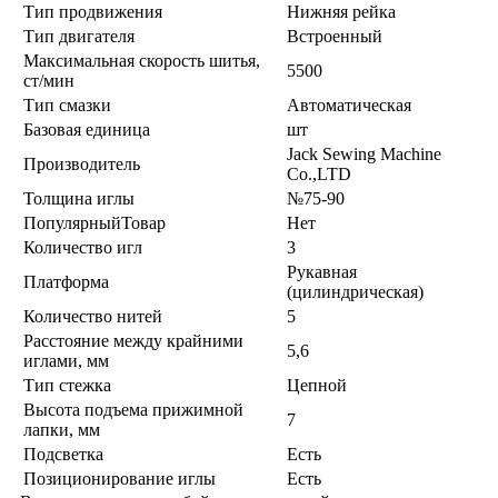
Тип продвижения
Нижняя рейка
Тип двигателя
Встроенный
Максимальная скорость шитья,
5500
ст/мин
Тип смазки
Автоматическая
Базовая единица
шт
Jack Sewing Machine
Производитель
Co.,LTD
Толщина иглы
№75-90
ПопулярныйТовар
Нет
Количество игл
3
Рукавная
Платформа
(цилиндрическая)
Количество нитей
5
Расстояние между крайними
5,6
иглами, мм
Тип стежка
Цепной
Высота подъема прижимной
7
лапки, мм
Подсветка
Есть
Позиционирование иглы
Есть