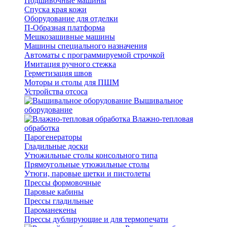
Подшивочные машины
Спуска края кожи
Оборудование для отделки
П-Образная платформа
Мешкозашивные машины
Машины специального назначения
Автоматы с программируемой строчкой
Имитация ручного стежка
Герметизация швов
Моторы и столы для ПШМ
Устройства отсоса
Вышивальное
оборудование
Влажно-тепловая
обработка
Парогенераторы
Гладильные доски
Утюжильные столы консольного типа
Прямоугольные утюжильные столы
Утюги, паровые щетки и пистолеты
Прессы формовочные
Паровые кабины
Прессы гладильные
Пароманекены
Прессы дублирующие и для термопечати