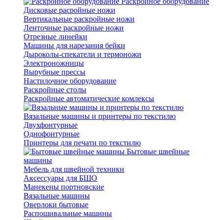
Раскройное оборудование
Дисковые расройные ножи
Вертикальные раскройные ножи
Ленточные раскройные ножи
Отрезные линейки
Машины для нарезания бейки
Дыроколы-спекатели и термоножи
Электроножницы
Вырубные прессы
Настилочное оборудование
Раскройные столы
Раскройные автоматические комлексы
Вязальные машины и принтеры по текстилю
Двухфонтурные
Однофонтурные
Принтеры для печати по текстилю
Бытовые швейные
машины
Мебель для швейной техники
Аксессуары для БШО
Манекены портновские
Вязальные машины
Оверлоки бытовые
Распошивальные машины