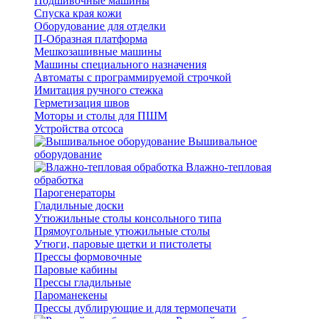
Подшивочные машины
Спуска края кожи
Оборудование для отделки
П-Образная платформа
Мешкозашивные машины
Машины специального назначения
Автоматы с программируемой строчкой
Имитация ручного стежка
Герметизация швов
Моторы и столы для ПШМ
Устройства отсоса
Вышивальное
оборудование
Влажно-тепловая
обработка
Парогенераторы
Гладильные доски
Утюжильные столы консольного типа
Прямоугольные утюжильные столы
Утюги, паровые щетки и пистолеты
Прессы формовочные
Паровые кабины
Прессы гладильные
Пароманекены
Прессы дублирующие и для термопечати