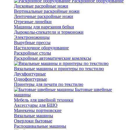
Раскройное оборудование
Дисковые расройные ножи
Вертикальные раскройные ножи
Ленточные раскройные ножи
Отрезные линейки
Машины для нарезания бейки
Дыроколы-спекатели и термоножи
Электроножницы
Вырубные прессы
Настилочное оборудование
Раскройные столы
Раскройные автоматические комлексы
Вязальные машины и принтеры по текстилю
Двухфонтурные
Однофонтурные
Принтеры для печати по текстилю
Бытовые швейные
машины
Мебель для швейной техники
Аксессуары для БШО
Манекены портновские
Вязальные машины
Оверлоки бытовые
Распошивальные машины