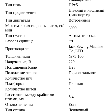
Тип иглы
DPx5
Нижний и игольный
Тип продвижения
транспортер
Тип двигателя
Встроенный
Максимальная скорость шитья, ст/
3000
мин
Тип смазки
Автоматическая
Базовая единица
шт
Jack Sewing Machine
Производитель
Co.,LTD
Толщина иглы
№75-100
Напряжение, В
220
ПопулярныйТовар
Нет
Положение челнока
Горизонтальное
Количество игл
2
Платформа
Плоская
Количество нитей
4
Расстояние между крайними
6,4
иглами, мм
Отключение игл
Есть
Тип стежка
Челночный