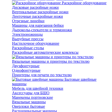
Раскройное оборудование
Дисковые расройные ножи
Вертикальные раскройные ножи
Ленточные раскройные ножи
Отрезные линейки
Машины для нарезания бейки
Дыроколы-спекатели и термоножи
Электроножницы
Вырубные прессы
Настилочное оборудование
Раскройные столы
Раскройные автоматические комлексы
Вязальные машины и принтеры по текстилю
Двухфонтурные
Однофонтурные
Принтеры для печати по текстилю
Бытовые швейные
машины
Мебель для швейной техники
Аксессуары для БШО
Манекены портновские
Вязальные машины
Оверлоки бытовые
Распошивальные машины