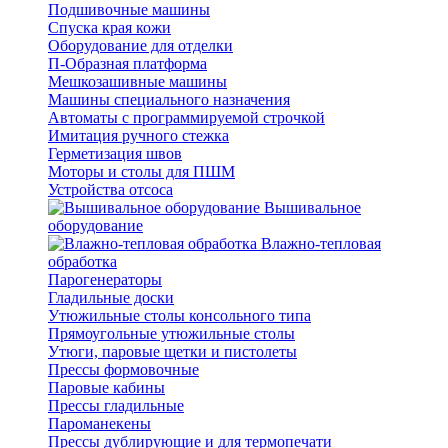
Подшивочные машины
Спуска края кожи
Оборудование для отделки
П-Образная платформа
Мешкозашивные машины
Машины специального назначения
Автоматы с программируемой строчкой
Имитация ручного стежка
Герметизация швов
Моторы и столы для ПШМ
Устройства отсоса
Вышивальное
оборудование
Влажно-тепловая
обработка
Парогенераторы
Гладильные доски
Утюжильные столы консольного типа
Прямоугольные утюжильные столы
Утюги, паровые щетки и пистолеты
Прессы формовочные
Паровые кабины
Прессы гладильные
Пароманекены
Прессы дублирующие и для термопечати