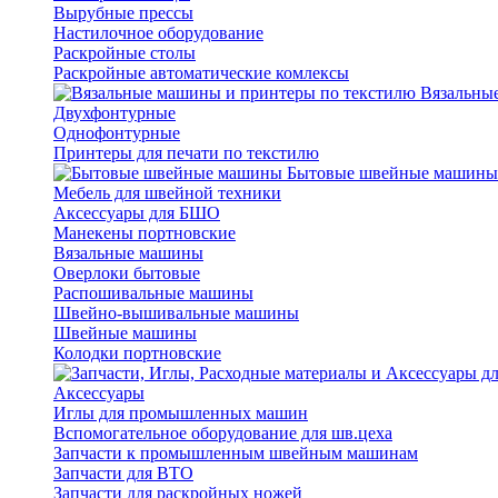
Вырубные прессы
Настилочное оборудование
Раскройные столы
Раскройные автоматические комлексы
Вязальные
Двухфонтурные
Однофонтурные
Принтеры для печати по текстилю
Бытовые швейные машины
Мебель для швейной техники
Аксессуары для БШО
Манекены портновские
Вязальные машины
Оверлоки бытовые
Распошивальные машины
Швейно-вышивальные машины
Швейные машины
Колодки портновские
Аксессуары
Иглы для промышленных машин
Вспомогательное оборудование для шв.цеха
Запчасти к промышленным швейным машинам
Запчасти для ВТО
Запчасти для раскройных ножей