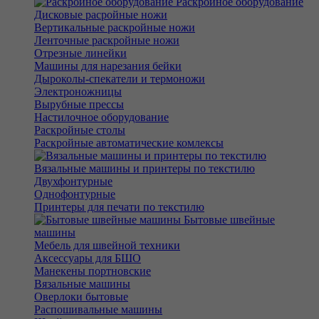
Раскройное оборудование
Дисковые расройные ножи
Вертикальные раскройные ножи
Ленточные раскройные ножи
Отрезные линейки
Машины для нарезания бейки
Дыроколы-спекатели и термоножи
Электроножницы
Вырубные прессы
Настилочное оборудование
Раскройные столы
Раскройные автоматические комлексы
Вязальные машины и принтеры по текстилю
Двухфонтурные
Однофонтурные
Принтеры для печати по текстилю
Бытовые швейные
машины
Мебель для швейной техники
Аксессуары для БШО
Манекены портновские
Вязальные машины
Оверлоки бытовые
Распошивальные машины