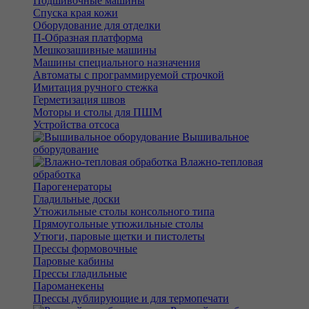
Подшивочные машины
Спуска края кожи
Оборудование для отделки
П-Образная платформа
Мешкозашивные машины
Машины специального назначения
Автоматы с программируемой строчкой
Имитация ручного стежка
Герметизация швов
Моторы и столы для ПШМ
Устройства отсоса
Вышивальное
оборудование
Влажно-тепловая
обработка
Парогенераторы
Гладильные доски
Утюжильные столы консольного типа
Прямоугольные утюжильные столы
Утюги, паровые щетки и пистолеты
Прессы формовочные
Паровые кабины
Прессы гладильные
Пароманекены
Прессы дублирующие и для термопечати