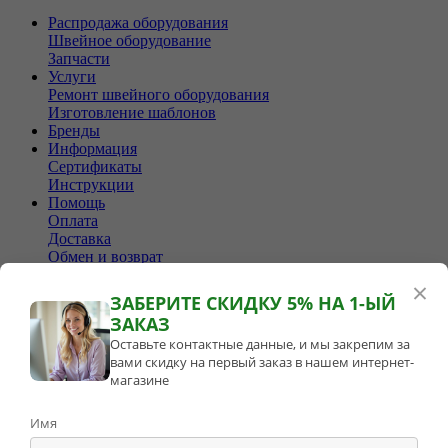
Распродажа оборудования
Швейное оборудование
Запчасти
Услуги
Ремонт швейного оборудования
Изготовление шаблонов
Бренды
Информация
Сертификаты
Инструкции
Помощь
Оплата
Доставка
Обмен и возврат
Прайс-листы
×
О компании
ЗАБЕРИТЕ СКИДКУ 5% НА 1-ЫЙ
Контакты
ЗАКАЗ
Дилерам
Оставьте контактные данные, и мы закрепим за
Стать дилером
вами скидку на первый заказ в нашем интернет-
Наши дилеры
магазине
Имя
Новости