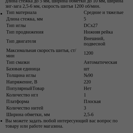
длина стежка до 5 мм, ширина обметки до 10 мм, ширина
зиг-зага 2,5-6 мм, скорость шитья 1200 об/мин.
Тип материала
Средние и тяжелые
Длина стежка, мм
5
Тип иглы
DCx27
Тип продвижения
Нижняя рейка
Внешний,
Тип двигателя
подвесной
Максимальная скорость шитья, ст/
1200
мин
Тип смазки
Автоматическая
Базовая единица
шт
Толщина иглы
№90
Напряжение, В
220
ПопулярныйТовар
Нет
Количество игл
1
Платформа
Плоская
Количество нитей
3
Ширина обметки, мм
2,5-6
Вы можете задать любой интересующий вас вопрос по
товару или работе магазина.