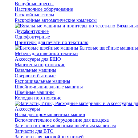
Вырубные прессы
Настилочное оборудование
Раскройные столы
Раскройные автоматические комлексы
Вязальные
Двухфонтурные
Однофонтурные
Принтеры для печати по текстилю
Бытовые швейные машины
Мебель для швейной техники
Аксессуары для БШО
Манекены портновские
Вязальные машины
Оверлоки бытовые
Распошивальные машины
Швейно-вышивальные машины
Швейные машины
Колодки портновские
Аксессуары
Иглы для промышленных машин
Вспомогательное оборудование для шв.цеха
Запчасти к промышленным швейным машинам
Запчасти для ВТО
Запчасти для раскройных ножей