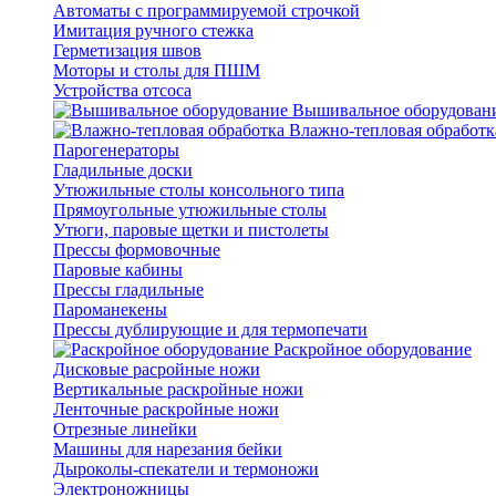
Автоматы с программируемой строчкой
Имитация ручного стежка
Герметизация швов
Моторы и столы для ПШМ
Устройства отсоса
Вышивальное оборудован
Влажно-тепловая обработк
Парогенераторы
Гладильные доски
Утюжильные столы консольного типа
Прямоугольные утюжильные столы
Утюги, паровые щетки и пистолеты
Прессы формовочные
Паровые кабины
Прессы гладильные
Пароманекены
Прессы дублирующие и для термопечати
Раскройное оборудование
Дисковые расройные ножи
Вертикальные раскройные ножи
Ленточные раскройные ножи
Отрезные линейки
Машины для нарезания бейки
Дыроколы-спекатели и термоножи
Электроножницы