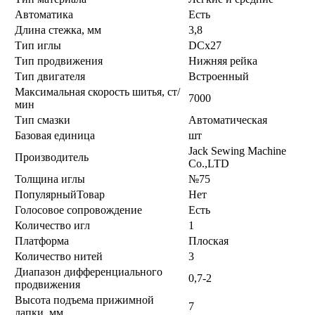
Автоматика
Есть
Длина стежка, мм
3,8
Тип иглы
DCx27
Тип продвижения
Нижняя рейка
Тип двигателя
Встроенный
Максимальная скорость шитья, ст/
7000
мин
Тип смазки
Автоматическая
Базовая единица
шт
Jack Sewing Machine
Производитель
Co.,LTD
Толщина иглы
№75
ПопулярныйТовар
Нет
Голосовое сопровождение
Есть
Количество игл
1
Платформа
Плоская
Количество нитей
3
Диапазон дифференциального
0,7-2
продвижения
Высота подъема прижимной
7
лапки, мм