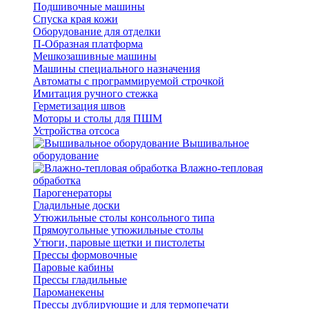
Подшивочные машины
Спуска края кожи
Оборудование для отделки
П-Образная платформа
Мешкозашивные машины
Машины специального назначения
Автоматы с программируемой строчкой
Имитация ручного стежка
Герметизация швов
Моторы и столы для ПШМ
Устройства отсоса
Вышивальное
оборудование
Влажно-тепловая
обработка
Парогенераторы
Гладильные доски
Утюжильные столы консольного типа
Прямоугольные утюжильные столы
Утюги, паровые щетки и пистолеты
Прессы формовочные
Паровые кабины
Прессы гладильные
Пароманекены
Прессы дублирующие и для термопечати