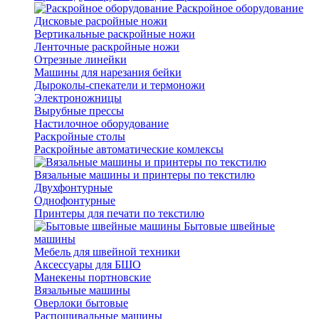
Раскройное оборудование
Дисковые расройные ножи
Вертикальные раскройные ножи
Ленточные раскройные ножи
Отрезные линейки
Машины для нарезания бейки
Дыроколы-спекатели и термоножи
Электроножницы
Вырубные прессы
Настилочное оборудование
Раскройные столы
Раскройные автоматические комлексы
Вязальные машины и принтеры по текстилю
Двухфонтурные
Однофонтурные
Принтеры для печати по текстилю
Бытовые швейные
машины
Мебель для швейной техники
Аксессуары для БШО
Манекены портновские
Вязальные машины
Оверлоки бытовые
Распошивальные машины