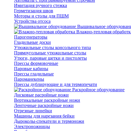
Автоматы с программируемой строчкой
Имитация ручного стежка
Герметизация швов
Моторы и столы для ПШМ
Устройства отсоса
Вышивальное оборудован
Влажно-тепловая обработк
Парогенераторы
Гладильные доски
Утюжильные столы консольного типа
Прямоугольные утюжильные столы
Утюги, паровые щетки и пистолеты
Прессы формовочные
Паровые кабины
Прессы гладильные
Пароманекены
Прессы дублирующие и для термопечати
Раскройное оборудование
Дисковые расройные ножи
Вертикальные раскройные ножи
Ленточные раскройные ножи
Отрезные линейки
Машины для нарезания бейки
Дыроколы-спекатели и термоножи
Электроножницы