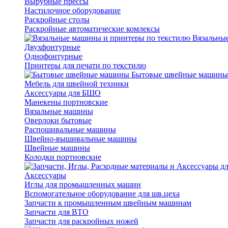
Вырубные прессы
Настилочное оборудование
Раскройные столы
Раскройные автоматические комлексы
Вязальные
Двухфонтурные
Однофонтурные
Принтеры для печати по текстилю
Бытовые швейные машины
Мебель для швейной техники
Аксессуары для БШО
Манекены портновские
Вязальные машины
Оверлоки бытовые
Распошивальные машины
Швейно-вышивальные машины
Швейные машины
Колодки портновские
Аксессуары
Иглы для промышленных машин
Вспомогательное оборудование для шв.цеха
Запчасти к промышленным швейным машинам
Запчасти для ВТО
Запчасти для раскройных ножей