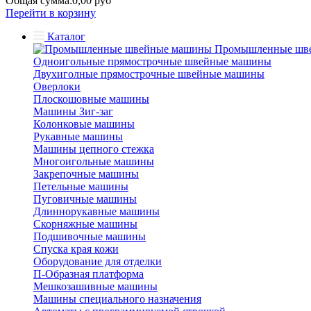
Общая сумма:
0,00 руб
Перейти в корзину
Каталог
Промышленные шв
Одноигольные прямострочные швейные машины
Двухиголные прямострочные швейные машины
Оверлоки
Плоскошовные машины
Машины Зиг-заг
Колонковые машины
Рукавные машины
Машины цепного стежка
Многоигольные машины
Закрепочные машины
Петельные машины
Пуговичные машины
Длиннорукавные машины
Скорняжные машины
Подшивочные машины
Спуска края кожи
Оборудование для отделки
П-Образная платформа
Мешкозашивные машины
Машины специального назначения