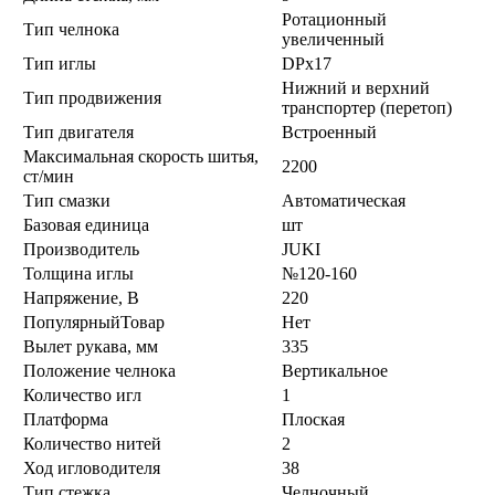
Ротационный
Тип челнока
увеличенный
Тип иглы
DPx17
Нижний и верхний
Тип продвижения
транспортер (перетоп)
Тип двигателя
Встроенный
Максимальная скорость шитья,
2200
ст/мин
Тип смазки
Автоматическая
Базовая единица
шт
Производитель
JUKI
Толщина иглы
№120-160
Напряжение, В
220
ПопулярныйТовар
Нет
Вылет рукава, мм
335
Положение челнока
Вертикальное
Количество игл
1
Платформа
Плоская
Количество нитей
2
Ход игловодителя
38
Тип стежка
Челночный