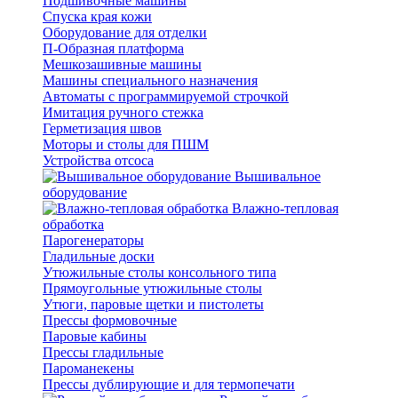
Подшивочные машины
Спуска края кожи
Оборудование для отделки
П-Образная платформа
Мешкозашивные машины
Машины специального назначения
Автоматы с программируемой строчкой
Имитация ручного стежка
Герметизация швов
Моторы и столы для ПШМ
Устройства отсоса
Вышивальное
оборудование
Влажно-тепловая
обработка
Парогенераторы
Гладильные доски
Утюжильные столы консольного типа
Прямоугольные утюжильные столы
Утюги, паровые щетки и пистолеты
Прессы формовочные
Паровые кабины
Прессы гладильные
Пароманекены
Прессы дублирующие и для термопечати