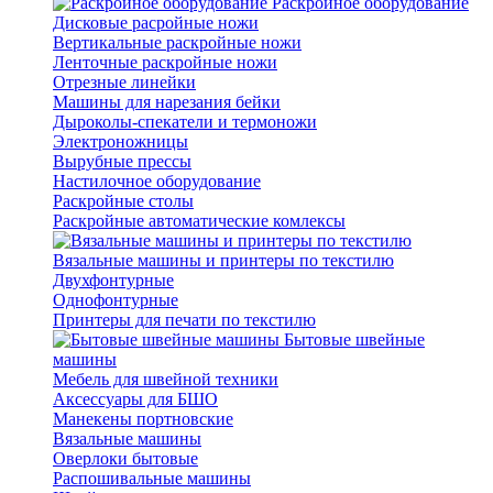
Раскройное оборудование
Дисковые расройные ножи
Вертикальные раскройные ножи
Ленточные раскройные ножи
Отрезные линейки
Машины для нарезания бейки
Дыроколы-спекатели и термоножи
Электроножницы
Вырубные прессы
Настилочное оборудование
Раскройные столы
Раскройные автоматические комлексы
Вязальные машины и принтеры по текстилю
Двухфонтурные
Однофонтурные
Принтеры для печати по текстилю
Бытовые швейные
машины
Мебель для швейной техники
Аксессуары для БШО
Манекены портновские
Вязальные машины
Оверлоки бытовые
Распошивальные машины