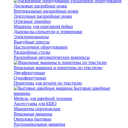
Раскройное оборудование
Дисковые расройные ножи
Вертикальные раскройные ножи
Ленточные раскройные ножи
Отрезные линейки
Машины для нарезания бейки
Дыроколы-спекатели и термоножи
Электроножницы
Вырубные прессы
Настилочное оборудование
Раскройные столы
Раскройные автоматические комлексы
Вязальные машины и принтеры по текстилю
Двухфонтурные
Однофонтурные
Принтеры для печати по текстилю
Бытовые швейные
машины
Мебель для швейной техники
Аксессуары для БШО
Манекены портновские
Вязальные машины
Оверлоки бытовые
Распошивальные машины