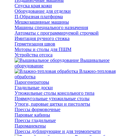
Подшивочные машины
Спуска края кожи
Оборудование для отделки
П-Образная платформа
Мешкозашивные машины
Машины специального назначения
Автоматы с программируемой строчкой
Имитация ручного стежка
Герметизация швов
Моторы и столы для ПШМ
Устройства отсоса
Вышивальное
оборудование
Влажно-тепловая
обработка
Парогенераторы
Гладильные доски
Утюжильные столы консольного типа
Прямоугольные утюжильные столы
Утюги, паровые щетки и пистолеты
Прессы формовочные
Паровые кабины
Прессы гладильные
Пароманекены
Прессы дублирующие и для термопечати