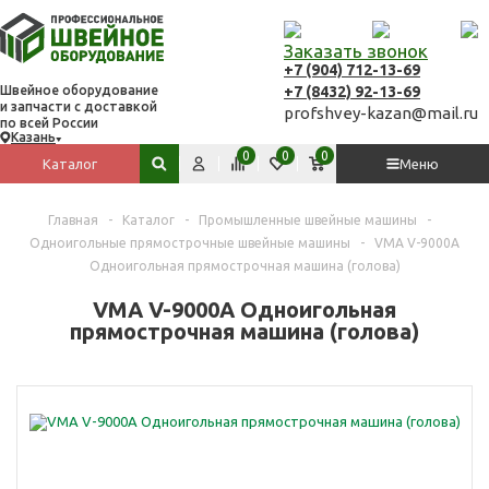
Заказать звонок
+7 (904) 712-13-69
+7 (8432) 92-13-69
Швейное оборудование
и запчасти с доставкой
profshvey-kazan@mail.ru
по всей России
Казань
Вход
Сравнить
Избранное
Корзина
0
0
0
Каталог
Меню
Поиск по сайту
Главная
-
Каталог
-
Промышленные швейные машины
-
Одноигольные прямострочные швейные машины
-
VMA V-9000А
Одноигольная прямострочная машина (голова)
VMA V-9000А Одноигольная
прямострочная машина (голова)