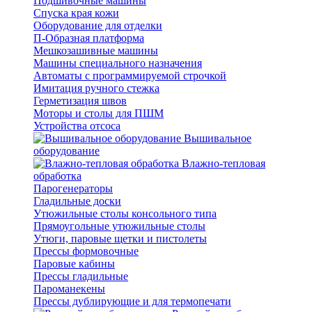
Подшивочные машины
Спуска края кожи
Оборудование для отделки
П-Образная платформа
Мешкозашивные машины
Машины специального назначения
Автоматы с программируемой строчкой
Имитация ручного стежка
Герметизация швов
Моторы и столы для ПШМ
Устройства отсоса
Вышивальное
оборудование
Влажно-тепловая
обработка
Парогенераторы
Гладильные доски
Утюжильные столы консольного типа
Прямоугольные утюжильные столы
Утюги, паровые щетки и пистолеты
Прессы формовочные
Паровые кабины
Прессы гладильные
Пароманекены
Прессы дублирующие и для термопечати