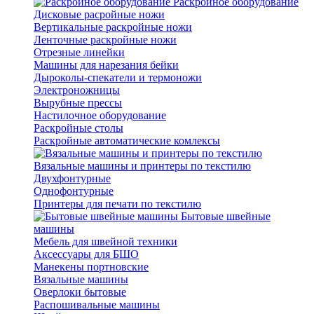
Раскройное оборудование
Дисковые расройные ножи
Вертикальные раскройные ножи
Ленточные раскройные ножи
Отрезные линейки
Машины для нарезания бейки
Дыроколы-спекатели и термоножи
Электроножницы
Вырубные прессы
Настилочное оборудование
Раскройные столы
Раскройные автоматические комлексы
Вязальные машины и принтеры по текстилю
Двухфонтурные
Однофонтурные
Принтеры для печати по текстилю
Бытовые швейные
машины
Мебель для швейной техники
Аксессуары для БШО
Манекены портновские
Вязальные машины
Оверлоки бытовые
Распошивальные машины