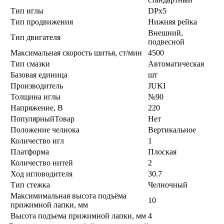
Тип иглы
DPx5
Тип продвижения
Нижняя рейка
Внешний,
Тип двигателя
подвесной
Максимальная скорость шитья, ст/мин
4500
Тип смазки
Автоматическая
Базовая единица
шт
Производитель
JUKI
Толщина иглы
№90
Напряжение, В
220
ПопулярныйТовар
Нет
Положение челнока
Вертикальное
Количество игл
1
Платформа
Плоская
Количество нитей
2
Ход игловодителя
30.7
Тип стежка
Челночный
Максимимальная высота подъёма
10
прижимной лапки, мм
Высота подъема прижимной лапки, мм
4