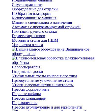
Подшивочные машины
Спуска края кожи
Оборудование для отделки
П-Образная платформа
Мешкозашивные машины
Машины специального назначения
Автоматы с программируемой строчкой
Имитация ручного стежка
Герметизация швов
Моторы и столы для ПШМ
Устройства отсоса
Вышивальное
оборудование
Влажно-тепловая
обработка
Парогенераторы
Гладильные доски
Утюжильные столы консольного типа
Прямоугольные утюжильные столы
Утюги, паровые щетки и пистолеты
Прессы формовочные
Паровые кабины
Прессы гладильные
Пароманекены
Прессы дублирующие и для термопечати