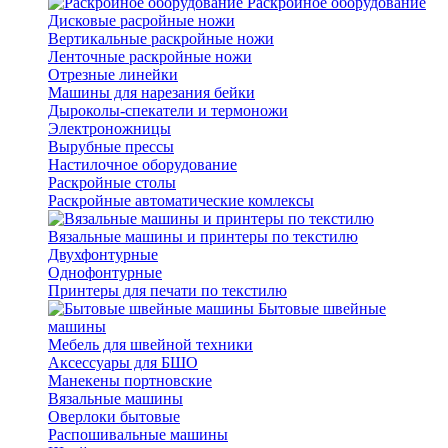
Раскройное оборудование
Дисковые расройные ножи
Вертикальные раскройные ножи
Ленточные раскройные ножи
Отрезные линейки
Машины для нарезания бейки
Дыроколы-спекатели и термоножи
Электроножницы
Вырубные прессы
Настилочное оборудование
Раскройные столы
Раскройные автоматические комлексы
Вязальные машины и принтеры по текстилю
Двухфонтурные
Однофонтурные
Принтеры для печати по текстилю
Бытовые швейные
машины
Мебель для швейной техники
Аксессуары для БШО
Манекены портновские
Вязальные машины
Оверлоки бытовые
Распошивальные машины