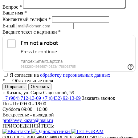
Вопрос
*
Ваше имя
*
Контактный телефон
*
E-mail
Введите текст с картинки
*
Я согласен на
обработку персональных данных
*
— Обязательные поля
Отменить
г. Казань, ул. Сары Садыковой, 59
+7 (904) 712-13-69
+7 (8432) 92-13-69
Заказать звонок
Пн - Пт 09:00 - 18:00
Суббота 09:00 - 16:00
Воскресенье - выходной
profshvey-kazan@mail.ru
ПРИСОЕДИНЯЙТЕСЬ:
ООО «ПШО»
ИНН 5904143989
ОГРН 1065904112592
Юридический адрес: