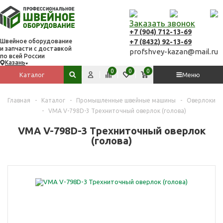
Заказать звонок
+7 (904) 712-13-69
+7 (8432) 92-13-69
Швейное оборудование
и запчасти с доставкой
profshvey-kazan@mail.ru
по всей России
Казань
Вход
Сравнить
Избранное
Корзина
0
0
0
Каталог
Меню
Поиск по сайту
Главная
-
Каталог
-
Промышленные швейные машины
-
Оверлоки
-
VMA V-798D-3 Трехниточный оверлок (голова)
VMA V-798D-3 Трехниточный оверлок
(голова)