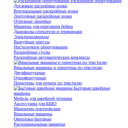
Раскройное оборудование
Дисковые расройные ножи
Вертикальные раскройные ножи
Ленточные раскройные ножи
Отрезные линейки
Машины для нарезания бейки
Дыроколы-спекатели и термоножи
Электроножницы
Вырубные прессы
Настилочное оборудование
Раскройные столы
Раскройные автоматические комлексы
Вязальные машины и принтеры по текстилю
Двухфонтурные
Однофонтурные
Принтеры для печати по текстилю
Бытовые швейные
машины
Мебель для швейной техники
Аксессуары для БШО
Манекены портновские
Вязальные машины
Оверлоки бытовые
Распошивальные машины