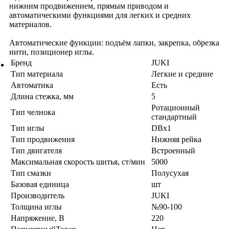
нижним продвижением, прямым приводом и
автоматическими функциями для легких и средних
материалов.
Автоматические функции: подъём лапки, закрепка, обрезка
нити, позиционер иглы.
Бренд
JUKI
Тип материала
Легкие и средние
Автоматика
Есть
Длина стежка, мм
5
Ротационный
Тип челнока
стандартный
Тип иглы
DBx1
Тип продвижения
Нижняя рейка
Тип двигателя
Встроенный
Максимальная скорость шитья, ст/мин
5000
Тип смазки
Полусухая
Базовая единица
шт
Производитель
JUKI
Толщина иглы
№90-100
Напряжение, В
220