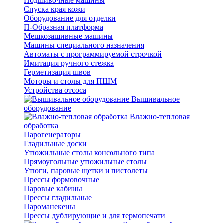
Подшивочные машины
Спуска края кожи
Оборудование для отделки
П-Образная платформа
Мешкозашивные машины
Машины специального назначения
Автоматы с программируемой строчкой
Имитация ручного стежка
Герметизация швов
Моторы и столы для ПШМ
Устройства отсоса
Вышивальное
оборудование
Влажно-тепловая
обработка
Парогенераторы
Гладильные доски
Утюжильные столы консольного типа
Прямоугольные утюжильные столы
Утюги, паровые щетки и пистолеты
Прессы формовочные
Паровые кабины
Прессы гладильные
Пароманекены
Прессы дублирующие и для термопечати