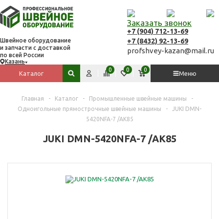
Заказать звонок
+7 (904) 712-13-69
+7 (8432) 92-13-69
Швейное оборудование
и запчасти с доставкой
profshvey-kazan@mail.ru
по всей России
Казань
Вход
Сравнить
Избранное
Корзина
0
0
0
Каталог
Меню
Поиск по сайту
Главная
-
Каталог
-
Промышленные швейные машины
-
Одноигольные прямострочные швейные машины
-
JUKI DMN-
5420NFA-7 /AK85
JUKI DMN-5420NFA-7 /AK85