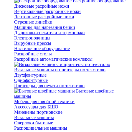
Раскройное оборудование
Дисковые расройные ножи
Вертикальные раскройные ножи
Ленточные раскройные ножи
Отрезные линейки
Машины для нарезания бейки
Дыроколы-спекатели и термоножи
Электроножницы
Вырубные прессы
Настилочное оборудование
Раскройные столы
Раскройные автоматические комлексы
Вязальные машины и принтеры по текстилю
Двухфонтурные
Однофонтурные
Принтеры для печати по текстилю
Бытовые швейные
машины
Мебель для швейной техники
Аксессуары для БШО
Манекены портновские
Вязальные машины
Оверлоки бытовые
Распошивальные машины