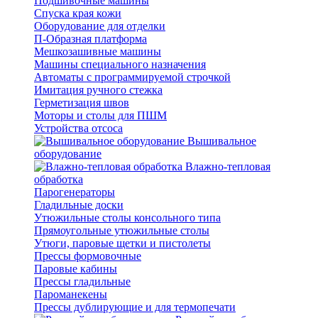
Подшивочные машины
Спуска края кожи
Оборудование для отделки
П-Образная платформа
Мешкозашивные машины
Машины специального назначения
Автоматы с программируемой строчкой
Имитация ручного стежка
Герметизация швов
Моторы и столы для ПШМ
Устройства отсоса
Вышивальное
оборудование
Влажно-тепловая
обработка
Парогенераторы
Гладильные доски
Утюжильные столы консольного типа
Прямоугольные утюжильные столы
Утюги, паровые щетки и пистолеты
Прессы формовочные
Паровые кабины
Прессы гладильные
Пароманекены
Прессы дублирующие и для термопечати