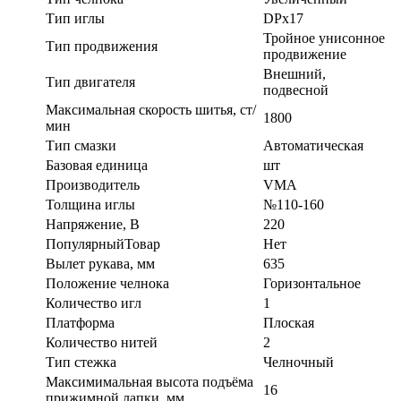
Тип иглы
DРx17
Тройное унисонное
Тип продвижения
продвижение
Внешний,
Тип двигателя
подвесной
Максимальная скорость шитья, ст/
1800
мин
Тип смазки
Автоматическая
Базовая единица
шт
Производитель
VMA
Толщина иглы
№110-160
Напряжение, В
220
ПопулярныйТовар
Нет
Вылет рукава, мм
635
Положение челнока
Горизонтальное
Количество игл
1
Платформа
Плоская
Количество нитей
2
Тип стежка
Челночный
Максимимальная высота подъёма
16
прижимной лапки, мм