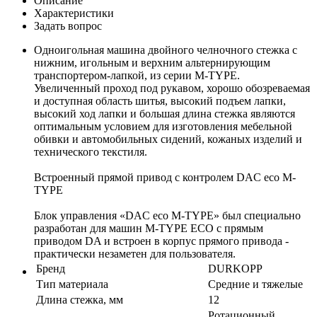
Описание
Характеристики
Задать вопрос
Одноигольная машина двойного челночного стежка с
нижним, игольным и верхним альтернирующим
транспортером-лапкой, из серии M-TYPE.
Увеличенный проход под рукавом, хорошо обозреваемая
и доступная область шитья, высокий подъем лапки,
высокий ход лапки и большая длина стежка являются
оптимальным условием для изготовления мебельной
обивки и автомобильных сидений, кожаных изделий и
технического текстиля.
Встроенный прямой привод с контролем DAC eco M-
TYPE
Блок управления «DAC eco M-TYPE» был специально
разработан для машин M-TYPE ECO с прямым
приводом DA и встроен в корпус прямого привода -
практически незаметен для пользователя.
Бренд
DURKOPP
Тип материала
Средние и тяжелые
Длина стежка, мм
12
Ротационный