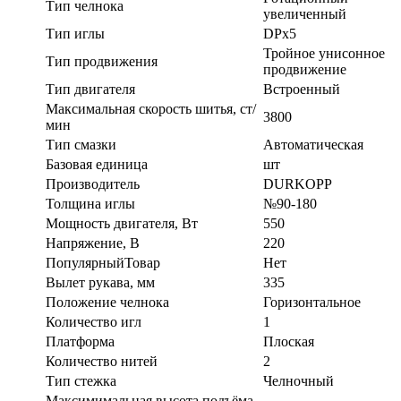
Тип челнока
увеличенный
Тип иглы
DPx5
Тройное унисонное
Тип продвижения
продвижение
Тип двигателя
Встроенный
Максимальная скорость шитья, ст/
3800
мин
Тип смазки
Автоматическая
Базовая единица
шт
Производитель
DURKOPP
Толщина иглы
№90-180
Мощность двигателя, Вт
550
Напряжение, В
220
ПопулярныйТовар
Нет
Вылет рукава, мм
335
Положение челнока
Горизонтальное
Количество игл
1
Платформа
Плоская
Количество нитей
2
Тип стежка
Челночный
Максимимальная высота подъёма