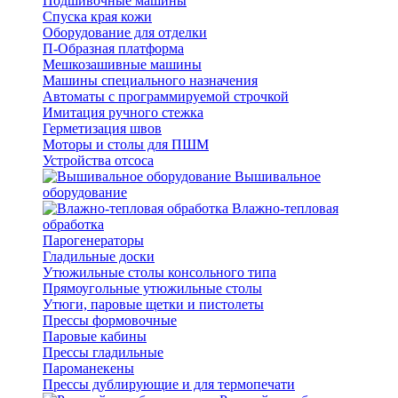
Подшивочные машины
Спуска края кожи
Оборудование для отделки
П-Образная платформа
Мешкозашивные машины
Машины специального назначения
Автоматы с программируемой строчкой
Имитация ручного стежка
Герметизация швов
Моторы и столы для ПШМ
Устройства отсоса
Вышивальное
оборудование
Влажно-тепловая
обработка
Парогенераторы
Гладильные доски
Утюжильные столы консольного типа
Прямоугольные утюжильные столы
Утюги, паровые щетки и пистолеты
Прессы формовочные
Паровые кабины
Прессы гладильные
Пароманекены
Прессы дублирующие и для термопечати