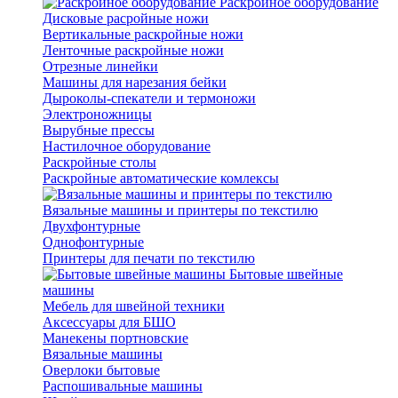
Раскройное оборудование
Дисковые расройные ножи
Вертикальные раскройные ножи
Ленточные раскройные ножи
Отрезные линейки
Машины для нарезания бейки
Дыроколы-спекатели и термоножи
Электроножницы
Вырубные прессы
Настилочное оборудование
Раскройные столы
Раскройные автоматические комлексы
Вязальные машины и принтеры по текстилю
Двухфонтурные
Однофонтурные
Принтеры для печати по текстилю
Бытовые швейные
машины
Мебель для швейной техники
Аксессуары для БШО
Манекены портновские
Вязальные машины
Оверлоки бытовые
Распошивальные машины