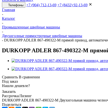
+7 (904) 712-13-69
+7 (8432) 92-13-69
Телефоны
Главная
-
Каталог
-
Промышленные швейные машины
-
Двухиголные прямострочные швейные машины
-
DURKOPP ADLER 867-490322-М прямой привод, автоматиче
DURKOPP ADLER 867-490322-М прямой 
Сравнить
В сравнении
Под заказ
Нашли дешевле?
Заказать
Рассрочка/Лизинг
DURKOPP ADLER 867-490322-М Двухигольная машина челноч
Поделиться