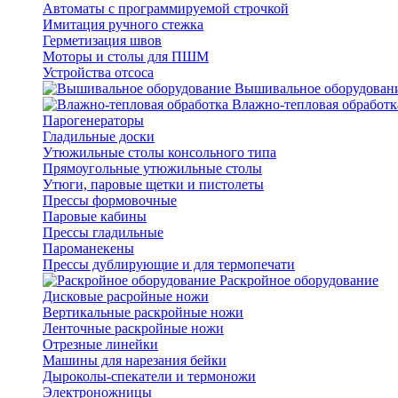
Автоматы с программируемой строчкой
Имитация ручного стежка
Герметизация швов
Моторы и столы для ПШМ
Устройства отсоса
Вышивальное оборудован
Влажно-тепловая обработк
Парогенераторы
Гладильные доски
Утюжильные столы консольного типа
Прямоугольные утюжильные столы
Утюги, паровые щетки и пистолеты
Прессы формовочные
Паровые кабины
Прессы гладильные
Пароманекены
Прессы дублирующие и для термопечати
Раскройное оборудование
Дисковые расройные ножи
Вертикальные раскройные ножи
Ленточные раскройные ножи
Отрезные линейки
Машины для нарезания бейки
Дыроколы-спекатели и термоножи
Электроножницы