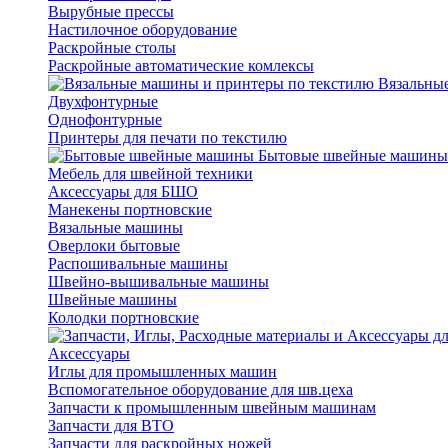
Вырубные прессы
Настилочное оборудование
Раскройные столы
Раскройные автоматические комлексы
Вязальные
Двухфонтурные
Однофонтурные
Принтеры для печати по текстилю
Бытовые швейные машины
Мебель для швейной техники
Аксессуары для БШО
Манекены портновские
Вязальные машины
Оверлоки бытовые
Распошивальные машины
Швейно-вышивальные машины
Швейные машины
Колодки портновские
Аксессуары
Иглы для промышленных машин
Вспомогательное оборудование для шв.цеха
Запчасти к промышленным швейным машинам
Запчасти для ВТО
Запчасти для раскройных ножей