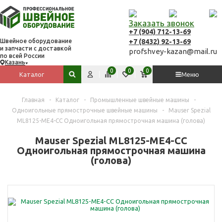
Заказать звонок
+7 (904) 712-13-69
+7 (8432) 92-13-69
Швейное оборудование
и запчасти с доставкой
profshvey-kazan@mail.ru
по всей России
Казань
Вход
Сравнить
Избранное
Корзина
0
0
0
Каталог
Меню
Поиск по сайту
Главная
-
Каталог
-
Промышленные швейные машины
-
Одноигольные прямострочные швейные машины
-
Mauser Spezial
ML8125-ME4-CC Одноигольная прямострочная машина (голова)
Mauser Spezial ML8125-ME4-CC
Одноигольная прямострочная машина
(голова)