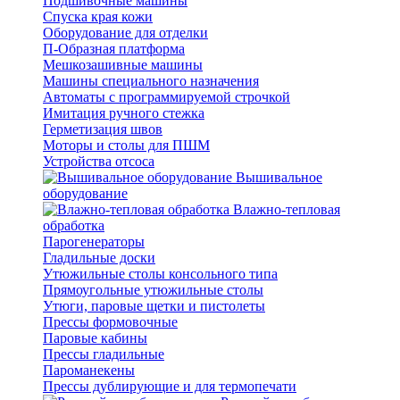
Подшивочные машины
Спуска края кожи
Оборудование для отделки
П-Образная платформа
Мешкозашивные машины
Машины специального назначения
Автоматы с программируемой строчкой
Имитация ручного стежка
Герметизация швов
Моторы и столы для ПШМ
Устройства отсоса
Вышивальное
оборудование
Влажно-тепловая
обработка
Парогенераторы
Гладильные доски
Утюжильные столы консольного типа
Прямоугольные утюжильные столы
Утюги, паровые щетки и пистолеты
Прессы формовочные
Паровые кабины
Прессы гладильные
Пароманекены
Прессы дублирующие и для термопечати