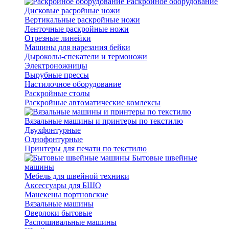
Раскройное оборудование
Дисковые расройные ножи
Вертикальные раскройные ножи
Ленточные раскройные ножи
Отрезные линейки
Машины для нарезания бейки
Дыроколы-спекатели и термоножи
Электроножницы
Вырубные прессы
Настилочное оборудование
Раскройные столы
Раскройные автоматические комлексы
Вязальные машины и принтеры по текстилю
Двухфонтурные
Однофонтурные
Принтеры для печати по текстилю
Бытовые швейные
машины
Мебель для швейной техники
Аксессуары для БШО
Манекены портновские
Вязальные машины
Оверлоки бытовые
Распошивальные машины