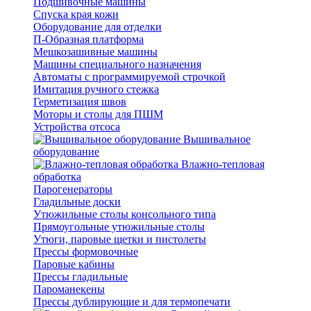
Подшивочные машины
Спуска края кожи
Оборудование для отделки
П-Образная платформа
Мешкозашивные машины
Машины специального назначения
Автоматы с программируемой строчкой
Имитация ручного стежка
Герметизация швов
Моторы и столы для ПШМ
Устройства отсоса
Вышивальное
оборудование
Влажно-тепловая
обработка
Парогенераторы
Гладильные доски
Утюжильные столы консольного типа
Прямоугольные утюжильные столы
Утюги, паровые щетки и пистолеты
Прессы формовочные
Паровые кабины
Прессы гладильные
Пароманекены
Прессы дублирующие и для термопечати