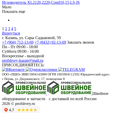
Игловодитель XL2120,2220,Comf10,15,LS,JS
Мало
Показать еще
1
2
3
4
5
Вернуться
г. Казань, ул. Сары Садыковой, 59
+7 (904) 712-13-69
+7 (8432) 92-13-69
Заказать звонок
Пн - Пт 09:00 - 18:00
Суббота 09:00 - 16:00
Воскресенье - выходной
profshvey-kazan@mail.ru
ПРИСОЕДИНЯЙТЕСЬ:
ООО «ПШО»
ИНН 5904143989
ОГРН 1065904112592
Юридический адрес:
г. Пермь, ул. Дзержинского, 17, помещение 8
Швейное
оборудование и запчасти с доставкой по всей России
2026 © profshvey.ru