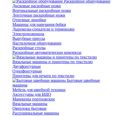
Раскройное оборудование
Дисковые расройные ножи
Вертикальные раскройные ножи
Ленточные раскройные ножи
Отрезные линейки
Машины для нарезания бейки
Дыроколы-спекатели и термоножи
Электроножницы
Вырубные прессы
Настилочное оборудование
Раскройные столы
Раскройные автоматические комлексы
Вязальные машины и принтеры по текстилю
Двухфонтурные
Однофонтурные
Принтеры для печати по текстилю
Бытовые швейные
машины
Мебель для швейной техники
Аксессуары для БШО
Манекены портновские
Вязальные машины
Оверлоки бытовые
Распошивальные машины