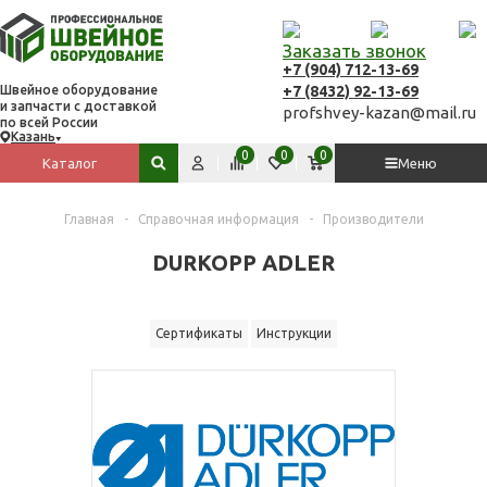
Заказать звонок
+7 (904) 712-13-69
+7 (8432) 92-13-69
Швейное оборудование
и запчасти с доставкой
profshvey-kazan@mail.ru
по всей России
Казань
Вход
Сравнить
Избранное
Корзина
0
0
0
Каталог
Меню
Поиск по сайту
Главная
-
Справочная информация
-
Производители
DURKOPP ADLER
Сертификаты
Инструкции