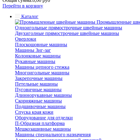
Общая сумма:
0,00 руб
Перейти в корзину
Каталог
Промышленные шв
Одноигольные прямострочные швейные машины
Двухиголные прямострочные швейные машины
Оверлоки
Плоскошовные машины
Машины Зиг-заг
Колонковые машины
Рукавные машины
Машины цепного стежка
Многоигольные машины
Закрепочные машины
Петельные машины
Пуговичные машины
Длиннорукавные машины
Скорняжные машины
Подшивочные машины
Спуска края кожи
Оборудование для отделки
П-Образная платформа
Мешкозашивные машины
Машины специального назначения