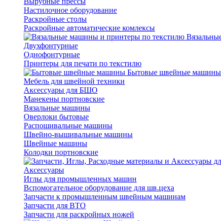
Вырубные прессы
Настилочное оборудование
Раскройные столы
Раскройные автоматические комлексы
Вязальные
Двухфонтурные
Однофонтурные
Принтеры для печати по текстилю
Бытовые швейные машины
Мебель для швейной техники
Аксессуары для БШО
Манекены портновские
Вязальные машины
Оверлоки бытовые
Распошивальные машины
Швейно-вышивальные машины
Швейные машины
Колодки портновские
Аксессуары
Иглы для промышленных машин
Вспомогательное оборудование для шв.цеха
Запчасти к промышленным швейным машинам
Запчасти для ВТО
Запчасти для раскройных ножей