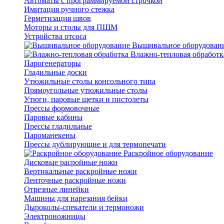
Автоматы с программируемой строчкой
Имитация ручного стежка
Герметизация швов
Моторы и столы для ПШМ
Устройства отсоса
Вышивальное оборудован
Влажно-тепловая обработк
Парогенераторы
Гладильные доски
Утюжильные столы консольного типа
Прямоугольные утюжильные столы
Утюги, паровые щетки и пистолеты
Прессы формовочные
Паровые кабины
Прессы гладильные
Пароманекены
Прессы дублирующие и для термопечати
Раскройное оборудование
Дисковые расройные ножи
Вертикальные раскройные ножи
Ленточные раскройные ножи
Отрезные линейки
Машины для нарезания бейки
Дыроколы-спекатели и термоножи
Электроножницы