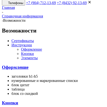
+7 (904) 712-13-69
+7 (8432) 92-13-69
Телефоны
Главная
-
Справочная информация
-
Возможности
Возможности
Сертификаты
Инструкции
Оформление
Кнопки
Элементы
Оформление
заголовки h1-h5
нумерованные и маркерованные списки
блок цитат
таблица
блок со скидкой
Кнопки